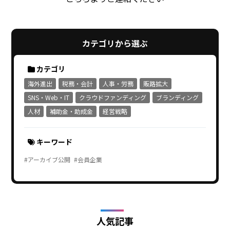
カテゴリから選ぶ
カテゴリ
海外進出
税務・会計
人事・労務
販路拡大
SNS・Web・IT
クラウドファンディング
ブランディング
人材
補助金・助成金
経営戦略
キーワード
#アーカイブ公開
#会員企業
人気記事