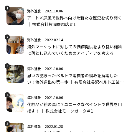
1
海外進出｜2021.10.06
アート×屏風で世界へ向けた新たな歴史を切り開く
│ 株式会社片岡屏風店＃1
2
海外進出｜2022.02.14
海外マーケットに対しての価値提供をより良い施策
に落とし込んでいくためのアイディアを考える │ 株
式会社モーンガータ＃2
3
海外進出｜2021.10.06
思いの詰まったベルトで消費者の悩みを解消した
い！海外進出の第一歩 │ 有限会社長沢ベルト工業＃
1
4
海外進出｜2021.10.06
化粧品が絵の具に？ユニークなペイントで世界を目
指す！ │ 株式会社モーンガータ＃1
5
海外進出｜2022.01.28