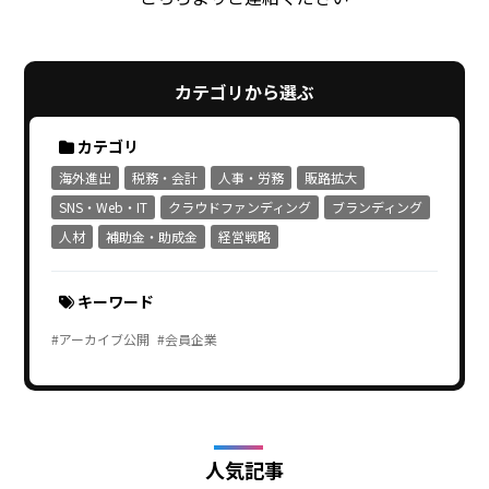
カテゴリから選ぶ
カテゴリ
海外進出
税務・会計
人事・労務
販路拡大
SNS・Web・IT
クラウドファンディング
ブランディング
人材
補助金・助成金
経営戦略
キーワード
#アーカイブ公開
#会員企業
人気記事