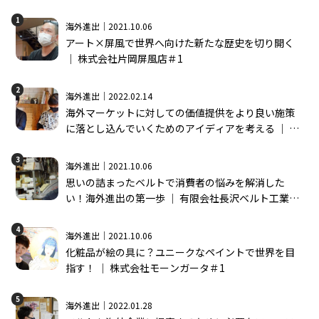
1
海外進出｜2021.10.06
アート×屏風で世界へ向けた新たな歴史を切り開く
│ 株式会社片岡屏風店＃1
2
海外進出｜2022.02.14
海外マーケットに対しての価値提供をより良い施策
に落とし込んでいくためのアイディアを考える │ 株
式会社モーンガータ＃2
3
海外進出｜2021.10.06
思いの詰まったベルトで消費者の悩みを解消した
い！海外進出の第一歩 │ 有限会社長沢ベルト工業＃
1
4
海外進出｜2021.10.06
化粧品が絵の具に？ユニークなペイントで世界を目
指す！ │ 株式会社モーンガータ＃1
5
海外進出｜2022.01.28