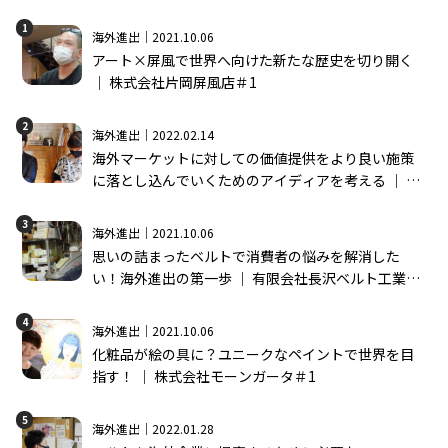
1
海外進出｜2021.10.06
アート×屏風で世界へ向けた新たな歴史を切り開く
│ 株式会社片岡屏風店＃1
2
海外進出｜2022.02.14
海外マーケットに対しての価値提供をより良い施策
に落とし込んでいくためのアイディアを考える │ 株
式会社モーンガータ＃2
3
海外進出｜2021.10.06
思いの詰まったベルトで消費者の悩みを解消した
い！海外進出の第一歩 │ 有限会社長沢ベルト工業＃
1
4
海外進出｜2021.10.06
化粧品が絵の具に？ユニークなペイントで世界を目
指す！ │ 株式会社モーンガータ＃1
5
海外進出｜2022.01.28