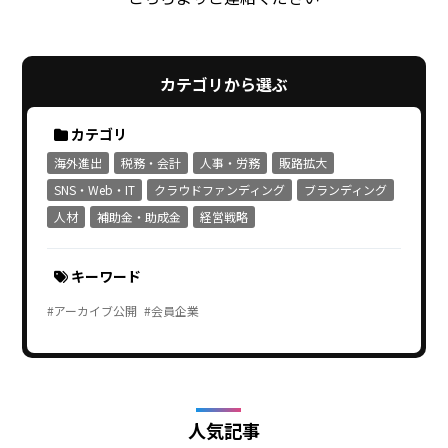
カテゴリから選ぶ
カテゴリ
海外進出
税務・会計
人事・労務
販路拡大
SNS・Web・IT
クラウドファンディング
ブランディング
人材
補助金・助成金
経営戦略
キーワード
#アーカイブ公開
#会員企業
人気記事