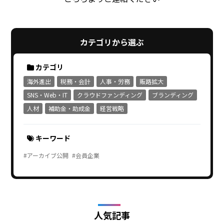
カテゴリから選ぶ
カテゴリ
海外進出
税務・会計
人事・労務
販路拡大
SNS・Web・IT
クラウドファンディング
ブランディング
人材
補助金・助成金
経営戦略
キーワード
#アーカイブ公開
#会員企業
人気記事