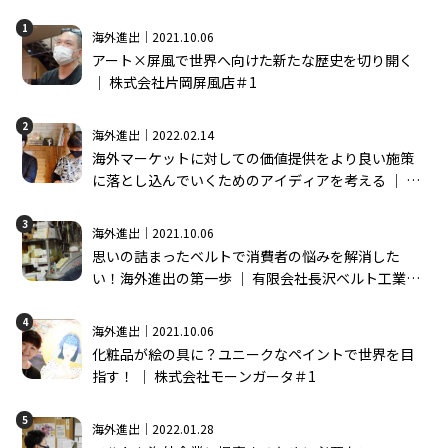
1
海外進出｜2021.10.06
アート×屏風で世界へ向けた新たな歴史を切り開く
│ 株式会社片岡屏風店＃1
2
海外進出｜2022.02.14
海外マーケットに対しての価値提供をより良い施策
に落とし込んでいくためのアイディアを考える │ 株
式会社モーンガータ＃2
3
海外進出｜2021.10.06
思いの詰まったベルトで消費者の悩みを解消した
い！海外進出の第一歩 │ 有限会社長沢ベルト工業＃
1
4
海外進出｜2021.10.06
化粧品が絵の具に？ユニークなペイントで世界を目
指す！ │ 株式会社モーンガータ＃1
5
海外進出｜2022.01.28