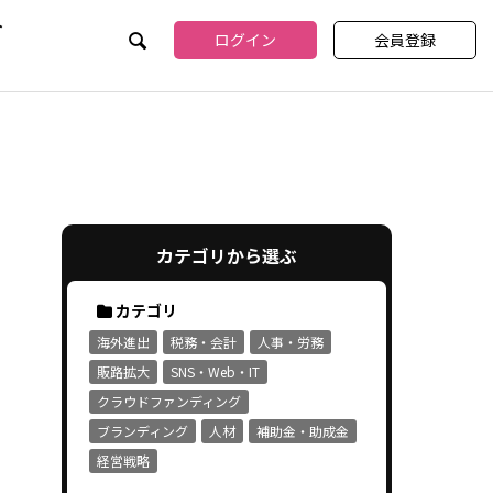
介
ログイン
会員登録
カテゴリから選ぶ
カテゴリ
海外進出
税務・会計
人事・労務
販路拡大
SNS・Web・IT
クラウドファンディング
ブランディング
人材
補助金・助成金
経営戦略