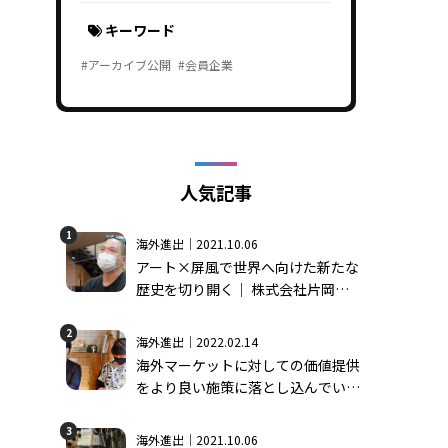
キーワード
#アーカイブ公開
#会員企業
人気記事
1
海外進出｜2021.10.06
アート×屏風で世界へ向けた新たな
歴史を切り開く│ 株式会社片岡屏
風店＃1
2
海外進出｜2022.02.14
海外マーケットに対しての価値提供
をより良い施策に落とし込んでいく
ためのアイディアを考える │ 株式
会社モーンガータ＃2
3
海外進出｜2021.10.06