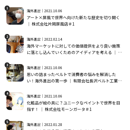
1
海外進出｜2021.10.06
アート×屏風で世界へ向けた新たな歴史を切り開く
│ 株式会社片岡屏風店＃1
2
海外進出｜2022.02.14
海外マーケットに対しての価値提供をより良い施策
に落とし込んでいくためのアイディアを考える │ 株
式会社モーンガータ＃2
3
海外進出｜2021.10.06
思いの詰まったベルトで消費者の悩みを解消した
い！海外進出の第一歩 │ 有限会社長沢ベルト工業＃
1
4
海外進出｜2021.10.06
化粧品が絵の具に？ユニークなペイントで世界を目
指す！ │ 株式会社モーンガータ＃1
5
海外進出｜2022.01.28