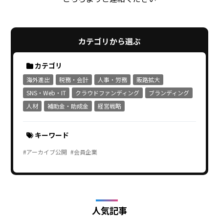
カテゴリから選ぶ
カテゴリ
海外進出
税務・会計
人事・労務
販路拡大
SNS・Web・IT
クラウドファンディング
ブランディング
人材
補助金・助成金
経営戦略
キーワード
#アーカイブ公開
#会員企業
人気記事