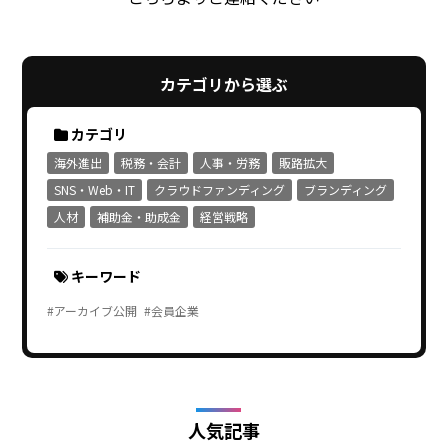
カテゴリから選ぶ
カテゴリ
海外進出
税務・会計
人事・労務
販路拡大
SNS・Web・IT
クラウドファンディング
ブランディング
人材
補助金・助成金
経営戦略
キーワード
#アーカイブ公開
#会員企業
人気記事