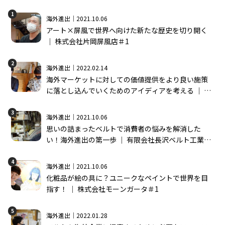
1
海外進出｜2021.10.06
アート×屏風で世界へ向けた新たな歴史を切り開く
│ 株式会社片岡屏風店＃1
2
海外進出｜2022.02.14
海外マーケットに対しての価値提供をより良い施策
に落とし込んでいくためのアイディアを考える │ 株
式会社モーンガータ＃2
3
海外進出｜2021.10.06
思いの詰まったベルトで消費者の悩みを解消した
い！海外進出の第一歩 │ 有限会社長沢ベルト工業＃
1
4
海外進出｜2021.10.06
化粧品が絵の具に？ユニークなペイントで世界を目
指す！ │ 株式会社モーンガータ＃1
5
海外進出｜2022.01.28