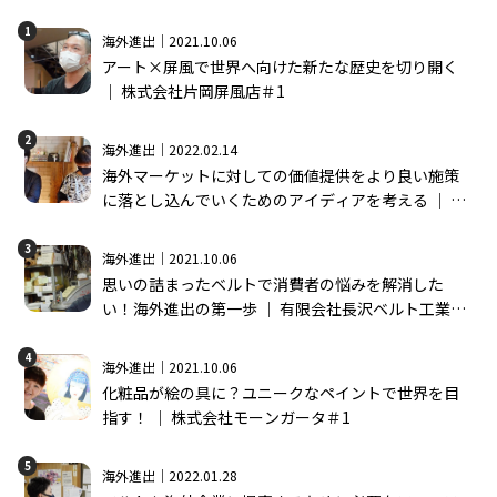
1
海外進出｜2021.10.06
アート×屏風で世界へ向けた新たな歴史を切り開く
│ 株式会社片岡屏風店＃1
2
海外進出｜2022.02.14
海外マーケットに対しての価値提供をより良い施策
に落とし込んでいくためのアイディアを考える │ 株
式会社モーンガータ＃2
3
海外進出｜2021.10.06
思いの詰まったベルトで消費者の悩みを解消した
い！海外進出の第一歩 │ 有限会社長沢ベルト工業＃
1
4
海外進出｜2021.10.06
化粧品が絵の具に？ユニークなペイントで世界を目
指す！ │ 株式会社モーンガータ＃1
5
海外進出｜2022.01.28