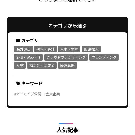
カテゴリから選ぶ
カテゴリ
海外進出
税務・会計
人事・労務
販路拡大
SNS・Web・IT
クラウドファンディング
ブランディング
人材
補助金・助成金
経営戦略
キーワード
#アーカイブ公開
#会員企業
人気記事