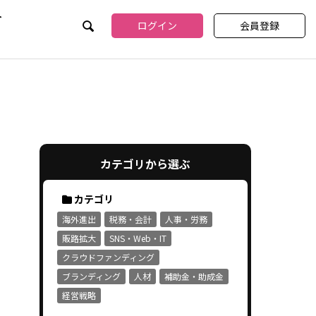
介
ログイン
会員登録
カテゴリから選ぶ
カテゴリ
海外進出
税務・会計
人事・労務
販路拡大
SNS・Web・IT
クラウドファンディング
ブランディング
人材
補助金・助成金
経営戦略