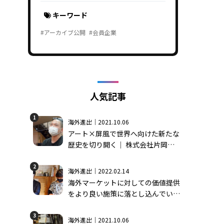
キーワード
#アーカイブ公開
#会員企業
人気記事
1
海外進出｜2021.10.06
アート×屏風で世界へ向けた新たな
歴史を切り開く│ 株式会社片岡屏
風店＃1
2
海外進出｜2022.02.14
海外マーケットに対しての価値提供
をより良い施策に落とし込んでいく
ためのアイディアを考える │ 株式
会社モーンガータ＃2
3
海外進出｜2021.10.06