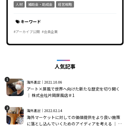
人材
補助金・助成金
経営戦略
キーワード
#アーカイブ公開
#会員企業
人気記事
1
海外進出｜2021.10.06
アート×屏風で世界へ向けた新たな歴史を切り開く
│ 株式会社片岡屏風店＃1
2
海外進出｜2022.02.14
海外マーケットに対しての価値提供をより良い施策
に落とし込んでいくためのアイディアを考える │ 株
式会社モーンガータ＃2