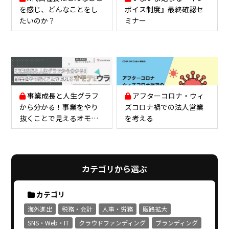
を感じ、どんなことをし
ボイス制度』最終確認セ
たいのか？
ミナー
事業成長と人生グラフ
アフターコロナ・ウィ
から分かる！事業をやり
ズコロナ禍での法人営業
抜くことで見えるオモテ
を考える
とウラ
カテゴリから選ぶ
カテゴリ
海外進出
税務・会計
人事・労務
販路拡大
SNS・Web・IT
クラウドファンディング
ブランディング