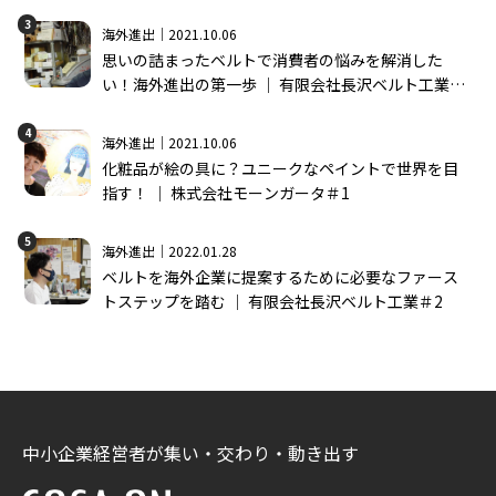
3
海外進出｜2021.10.06
思いの詰まったベルトで消費者の悩みを解消した
い！海外進出の第一歩 │ 有限会社長沢ベルト工業＃
1
4
海外進出｜2021.10.06
化粧品が絵の具に？ユニークなペイントで世界を目
指す！ │ 株式会社モーンガータ＃1
5
海外進出｜2022.01.28
ベルトを海外企業に提案するために必要なファース
トステップを踏む │ 有限会社長沢ベルト工業＃2
中小企業経営者が集い・交わり・動き出す