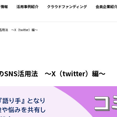
SEARCH
ト情報
活用事例紹介
クラウドファンディング
会員企業紹
法 ～X（twitter）編～
NS活用法 ～X（twitter）編～