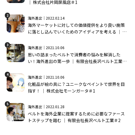
│ 株式会社片岡屏風店＃1
2
海外進出｜2022.02.14
海外マーケットに対しての価値提供をより良い施策
に落とし込んでいくためのアイディアを考える │ 株
式会社モーンガータ＃2
3
海外進出｜2021.10.06
思いの詰まったベルトで消費者の悩みを解消した
い！海外進出の第一歩 │ 有限会社長沢ベルト工業＃
1
4
海外進出｜2021.10.06
化粧品が絵の具に？ユニークなペイントで世界を目
指す！ │ 株式会社モーンガータ＃1
5
海外進出｜2022.01.28
ベルトを海外企業に提案するために必要なファース
トステップを踏む │ 有限会社長沢ベルト工業＃2