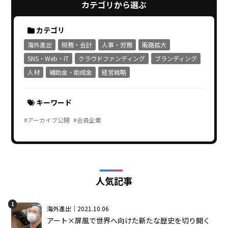
カテゴリから選ぶ
カテゴリ
海外進出
税務・会計
人事・労務
販路拡大
SNS・Web・IT
クラウドファンディング
ブランディング
人材
補助金・助成金
経営戦略
キーワード
#アーカイブ公開
#会員企業
人気記事
1
海外進出｜2021.10.06
アート×屏風で世界へ向けた新たな歴史を切り開く