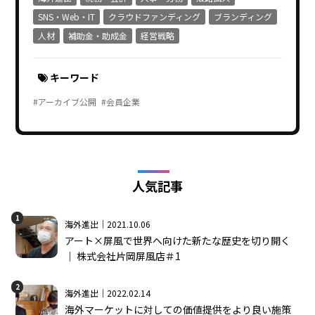
SNS・Web・IT
クラウドファンディング
ブランディング
人材
補助金・助成金
経営戦略
キーワード
#アーカイブ公開
#会員企業
人気記事
1
海外進出｜2021.10.06
アート×屏風で世界へ向けた新たな歴史を切り開く
│ 株式会社片岡屏風店＃1
2
海外進出｜2022.02.14
海外マーケットに対しての価値提供をより良い施策