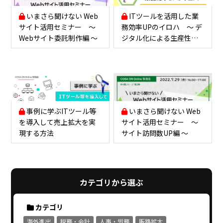
いまさら聞けない Web
ITツールを活用した業
サイト活用セミナー ～
務効率UPのイロハ ～ デ
Webサイト委託制作編 ～
ジタル化による生産性向
上 ～
事例に学ぶITツール等
いまさら聞けない Web
を導入して売上拡大を実
サイト活用セミナー ～
現する方法
サイト訪問数UP編 ～
カテゴリから選ぶ
カテゴリ
海外進出
税務・会計
人事・労務
販路拡大