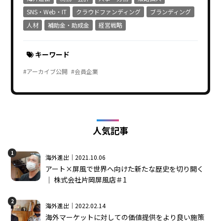
SNS・Web・IT
クラウドファンディング
ブランディング
人材
補助金・助成金
経営戦略
キーワード
#アーカイブ公開
#会員企業
人気記事
1
海外進出｜2021.10.06
アート×屏風で世界へ向けた新たな歴史を切り開く
│ 株式会社片岡屏風店＃1
2
海外進出｜2022.02.14
海外マーケットに対しての価値提供をより良い施策