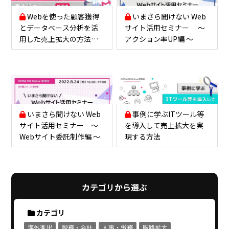
Webを使った顧客獲得
いまさら聞けない Web
とデータベース分析を活
サイト活用セミナー ～
用した売上拡大の方法
アクション率UP編 ～
（知識編）
いまさら聞けない Web
事例に学ぶITツール等
サイト活用セミナー ～
を導入して売上拡大を実
Webサイト委託制作編 ～
現する方法
カテゴリから選ぶ
カテゴリ
海外進出
税務・会計
人事・労務
販路拡大