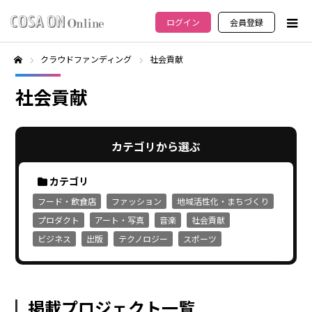
ログイン
会員登録
クラウドファンディング
社会貢献
ホーム
社会貢献
カテゴリから選ぶ
カテゴリ
フード・飲食店
ファッション
地域活性化・まちづくり
プロダクト
アート・写真
音楽
社会貢献
ビジネス
出版
テクノロジー
スポーツ
掲載プロジェクト一覧